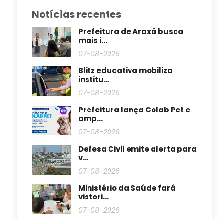
Notícias recentes
Prefeitura de Araxá busca
mais i...
07-08-2026
Blitz educativa mobiliza
institu...
07-08-2026
Prefeitura lança Colab Pet e
amp...
07-08-2026
Defesa Civil emite alerta para
v...
07-08-2026
Ministério da Saúde fará
vistori...
07-08-2026