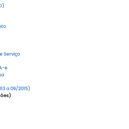
D)
nto
e Serviço
SA-e
sa
013 a 09/2015)
ções)