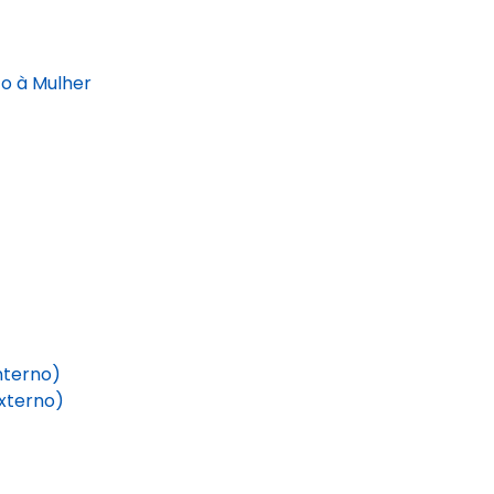
o à Mulher
nterno)
xterno)