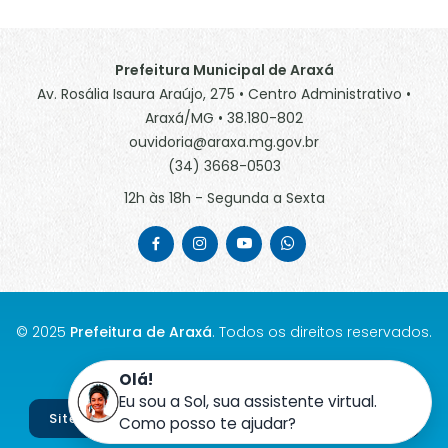
Prefeitura Municipal de Araxá
Av. Rosália Isaura Araújo, 275 • Centro Administrativo •
Araxá/MG • 38.180-802
ouvidoria@araxa.mg.gov.br
(34) 3668-0503
12h às 18h - Segunda a Sexta
© 2025
Prefeitura de Araxá
. Todos os direitos reservados.
MAPA DO SITE
Olá!
Eu sou a Sol, sua assistente virtual.
Site desenvolvido por
Agência Clic Tecnologia
Como posso te ajudar?