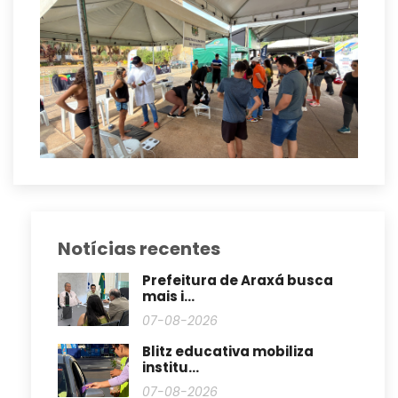
Notícias recentes
Prefeitura de Araxá busca
mais i...
07-08-2026
Blitz educativa mobiliza
institu...
07-08-2026