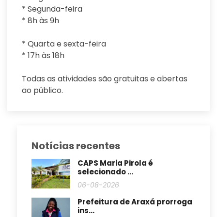
* Segunda-feira
* 8h às 9h
* Quarta e sexta-feira
* 17h às 18h
Todas as atividades são gratuitas e abertas
ao público.
Notícias recentes
CAPS Maria Pirola é
selecionado ...
06-08-2026
Prefeitura de Araxá prorroga
ins...