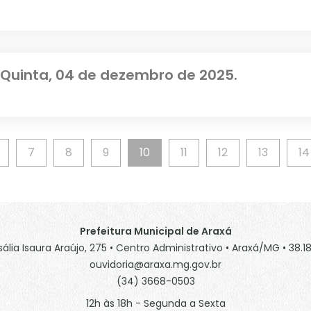
 Quinta, 04 de dezembro de 2025.
7
8
9
10
11
12
13
14
Prefeitura Municipal de Araxá
sália Isaura Araújo, 275 • Centro Administrativo • Araxá/MG • 38.
ouvidoria@araxa.mg.gov.br
(34) 3668-0503
12h às 18h - Segunda a Sexta