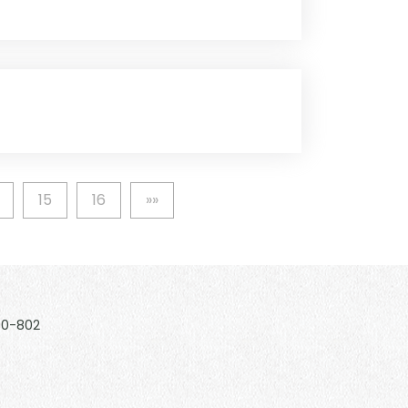
15
16
»»
180-802