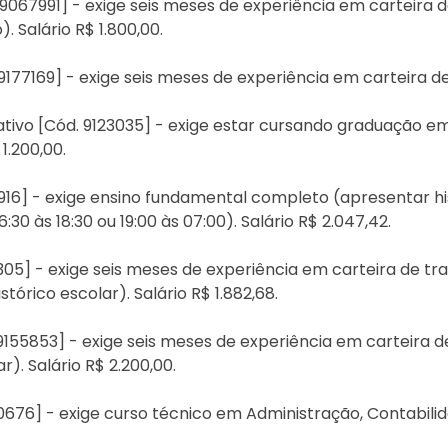
d. 9067991] - exige seis meses de experiência em carteira
 Salário R$ 1.800,00.
 9177169] - exige seis meses de experiência em carteira de 
trativo [Cód. 9123035] - exige estar cursando graduação e
1.200,00.
19916] - exige ensino fundamental completo (apresentar hi
30 às 18:30 ou 19:00 às 07:00). Salário R$ 2.047,42.
2305] - exige seis meses de experiência em carteira de tr
órico escolar). Salário R$ 1.882,68.
 9155853] - exige seis meses de experiência em carteira 
). Salário R$ 2.200,00.
9160676] - exige curso técnico em Administração, Contabil