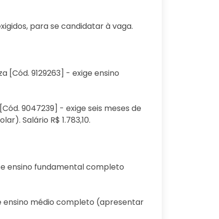
igidos, para se candidatar à vaga.
a [Cód. 9129263] - exige ensino
 [Cód. 9047239] - exige seis meses de
r). Salário R$ 1.783,10.
ho e ensino fundamental completo
o e ensino médio completo (apresentar