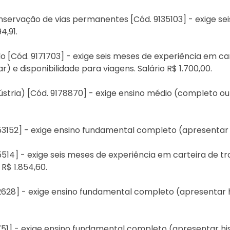
onservação de vias permanentes [Cód. 9135103] - exige se
4,91.
solo [Cód. 9171703] - exige seis meses de experiência em c
) e disponibilidade para viagens. Salário R$ 1.700,00.
ndústria) [Cód. 9178870] - exige ensino médio (completo ou
153152] - exige ensino fundamental completo (apresentar hi
135514] - exige seis meses de experiência em carteira de 
 R$ 1.854,60.
22628] - exige ensino fundamental completo (apresentar h
0751] - exige ensino fundamental completo (apresentar his